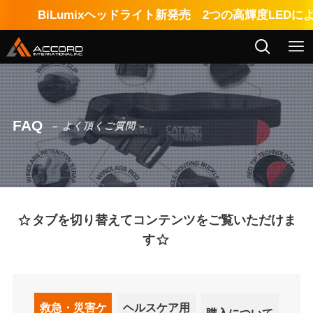
BiLumixヘッドライト新発売 2つの高輝度LEDによ
FAQ
– よく頂くご質問 –
タブを切り替えてコンテンツをご覧いただけま
す
救急・災害ケ
ヘルスケア用